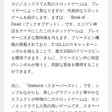
カジノエックスで人気のスロットゲームは、プレ
イヤーによって異なりますが、代表的なスロット
ゲームを紹介します。まずは、「Book of
Dead（ブックオブデッド）」です。エジプト神
話をテーマにしたこのスロットゲームは、プレイ
ヤーに大きな期待感を与えます。フリースピン機
能が搭載されており、3つ以上のスキャッターシ
ンボルを揃えることで、最大10回のフリースピン
を獲得できます。さらに、フリースピン中に特定
のシンボルが揃うと、高額な賞金を獲得すること
ができます。
次に、「Starburst（スターバースト）」です。シ
ンプルながらも、美しいグラフィックと華やかな
エフェクトが特徴のこのスロットゲームは、カジ
ノエックスでも人気の高いゲームです。スターバ