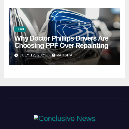
TECH
Why Doctor Phillips Drivers Are
Choosing PPF Over Repainting
JULY 12, 2025
VARSHA