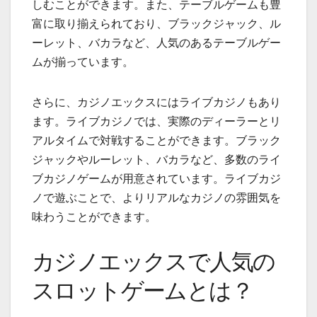
しむことができます。また、テーブルゲームも豊
富に取り揃えられており、ブラックジャック、ル
ーレット、バカラなど、人気のあるテーブルゲー
ムが揃っています。
さらに、カジノエックスにはライブカジノもあり
ます。ライブカジノでは、実際のディーラーとリ
アルタイムで対戦することができます。ブラック
ジャックやルーレット、バカラなど、多数のライ
ブカジノゲームが用意されています。ライブカジ
ノで遊ぶことで、よりリアルなカジノの雰囲気を
味わうことができます。
カジノエックスで人気の
スロットゲームとは？