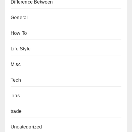
Difference Between
General
How To
Life Style
Misc
Tech
Tips
trade
Uncategorized