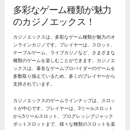
多彩なゲーム種類が魅力
のカジノエックス！
カジノエックスは、多彩なゲーム種類が魅力のオ
ンラインカジノです。プレイヤーは、スロット、
テーブルゲーム、ライブカジノなど、さまざまな
種類のゲームを楽しむことができます。カジノエ
ックスは、著名なゲームプロバイダーのゲームを
多数取り揃えているため、多くのプレイヤーから
支持されています。
カジノエックスのゲームラインナップは
、スロッ
トが中心です。プレイヤーは、3リールスロット
から5リールスロット、プログレッシブジャック
ポットスロットまで、様々な種類のスロットを楽