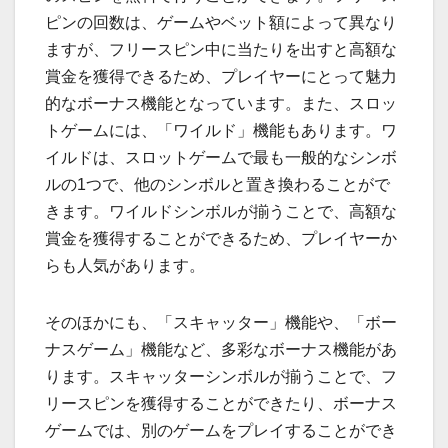
ピンの回数は、ゲームやベット額によって異なり
ますが、フリースピン中に当たりを出すと高額な
賞金を獲得できるため、プレイヤーにとって魅力
的なボーナス機能となっています。また、スロッ
トゲームには、「ワイルド」機能もあります。ワ
イルドは、スロットゲームで最も一般的なシンボ
ルの1つで、他のシンボルと置き換わることがで
きます。ワイルドシンボルが揃うことで、高額な
賞金を獲得することができるため、プレイヤーか
らも人気があります。
そのほかにも、「スキャッター」機能や、「ボー
ナスゲーム」機能など、多彩なボーナス機能があ
ります。スキャッターシンボルが揃うことで、フ
リースピンを獲得することができたり、ボーナス
ゲームでは、別のゲームをプレイすることができ