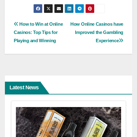
Post
How to Win at Online
How Online Casinos have
Casinos: Top Tips for
Improved the Gambling
navigation
Playing and Winning
Experience
Latest News