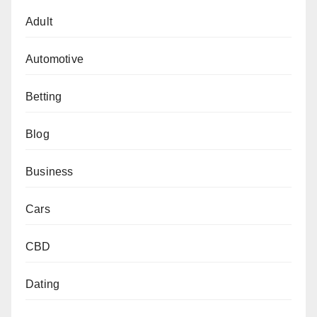
Adult
Automotive
Betting
Blog
Business
Cars
CBD
Dating