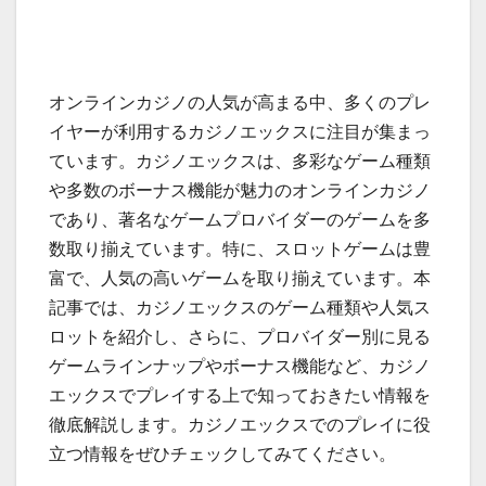
オンラインカジノの人気が高まる中、多くのプレ
イヤーが利用するカジノエックスに注目が集まっ
ています。カジノエックスは、多彩なゲーム種類
や多数のボーナス機能が魅力のオンラインカジノ
であり、著名なゲームプロバイダーのゲームを多
数取り揃えています。特に、スロットゲームは豊
富で、人気の高いゲームを取り揃えています。本
記事では、カジノエックスのゲーム種類や人気ス
ロットを紹介し、さらに、プロバイダー別に見る
ゲームラインナップやボーナス機能など、カジノ
エックスでプレイする上で知っておきたい情報を
徹底解説します。カジノエックスでのプレイに役
立つ情報をぜひチェックしてみてください。