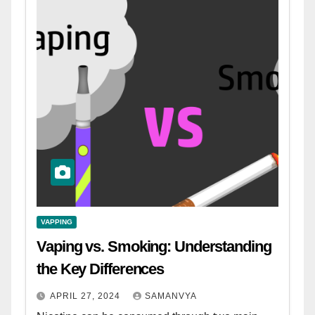
VAPPING
Vaping vs. Smoking: Understanding
the Key Differences
APRIL 27, 2024
SAMANVYA